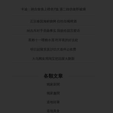
卡迪：納吉會換上橙色T恤 週二錄供後即被捕
正宗泰国海鲜烧烤 任吃任喝啤酒
纳吉斥对手歪曲事实 我败给甜言蜜语
蕉赖十一哩糖水屋 吃宵夜的好去处
明日起隆芙及沙叻大道停止收费
大马网友用淘宝把旧屋大翻新
各類文章
獨家新聞
獨家趣聞
道地好康
道地美食