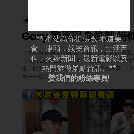
獨家新聞
Gary 驚喜現身錄製 特
** 本站為你提供數 地道美
食，康頭，娛樂資訊，生活百
（大馬美食與新聞頻道17 訊）这次真的不
科，火辣新聞，最新電影以及
《Running Man》宣布将在2月终演，当
熱門旅遊景點資訊。**
集。此外，节目从1月起展开全新的内容，
员一一成为主人公。
贊我們的粉絲專頁!