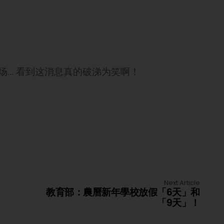
场… 看到这消息真的破涕为笑啊！
Next Article
教育部：農曆新年學校放假「6天」和
「9天」！