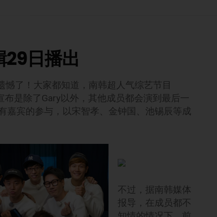
輯29日播出
留遗憾了！大家都知道，南韩超人气综艺节目
时的宣布是除了Gary以外，其他成员都会演到最后一
没有嘉宾的参与，以宋智孝、金钟国、池锡辰等成
不过，据南韩媒体
报导，在成员都不
知情的情况下，前