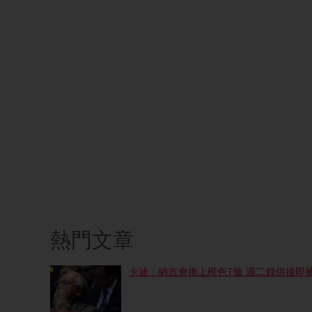
熱門文章
卡迪：納吉會換上橙色T恤 週二錄供後即