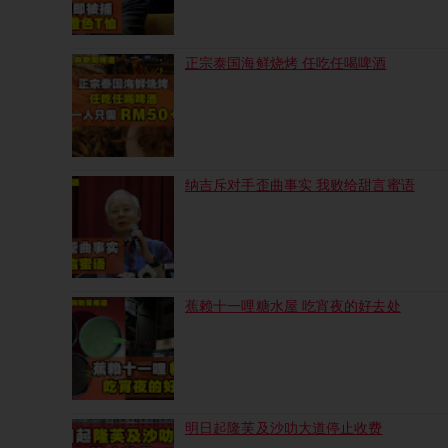
正宗泰国海鲜烧烤 任吃任喝啤酒
纳吉斥对手歪曲事实 我败给甜言蜜语
蕉赖十一哩糖水屋 吃宵夜的好去处
明日起隆芙及沙叻大道停止收费