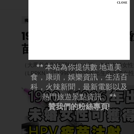
獨家新聞
1990 - 1996年出生
苗注射
（大馬美食與新聞頻道 12 訊）各位未婚女
** 本站為你提供數 地道美
（LPPKN）让1990至1996年出生的未婚女
食，康頭，娛樂資訊，生活百
科，火辣新聞，最新電影以及
熱門旅遊景點資訊。**
贊我們的粉絲專頁!