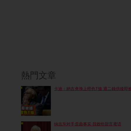
熱門文章
卡迪：納吉會換上橙色T恤 週二錄供後即
纳吉斥对手歪曲事实 我败给甜言蜜语