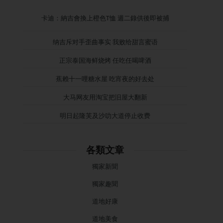
卡迪：納吉會換上橙色T恤 週二錄供後即被捕
纳吉斥对手歪曲事实 我败给甜言蜜语
正宗泰国海鲜烧烤 任吃任喝啤酒
蕉赖十一哩糖水屋 吃宵夜的好去处
大马网友用淘宝把旧屋大翻新
明日起隆芙及沙叻大道停止收费
各類文章
獨家新聞
獨家趣聞
道地好康
道地美食