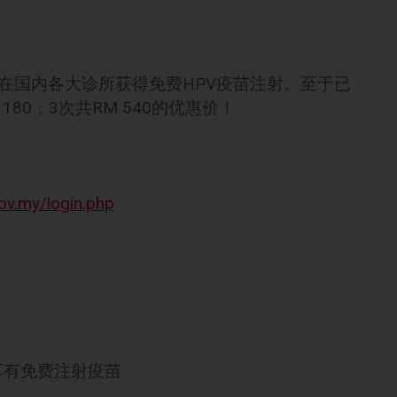
性可在国内各大诊所获得免费HPV疫苗注射。至于已
80，3次共RM 540的优惠价！
gov.my/login.php
者可享有免费注射疫苗