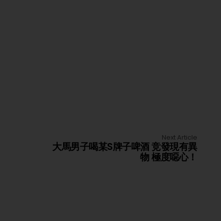
Next Article
大馬男子喝某S牌子啤酒 竞發現有異
物 極度噁心！