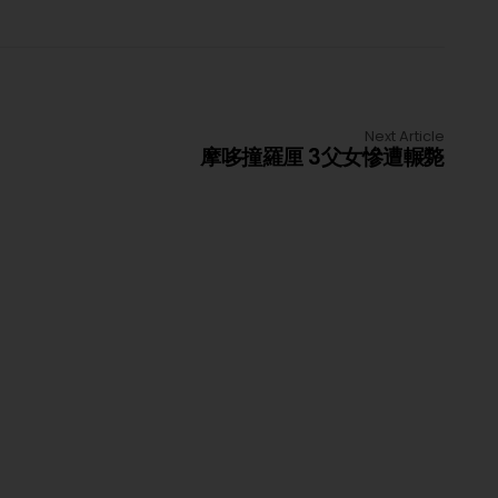
Next Article
摩哆撞羅厘 3父女慘遭輾斃