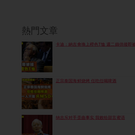
熱門文章
卡迪：納吉會換上橙色T恤 週二錄供後即
正宗泰国海鲜烧烤 任吃任喝啤酒
纳吉斥对手歪曲事实 我败给甜言蜜语