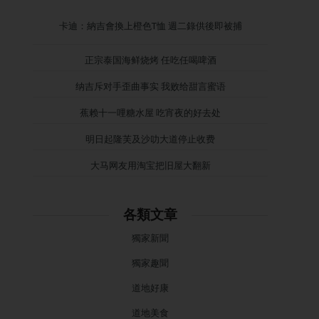
卡迪：納吉會換上橙色T恤 週二錄供後即被捕
正宗泰国海鲜烧烤 任吃任喝啤酒
纳吉斥对手歪曲事实 我败给甜言蜜语
蕉赖十一哩糖水屋 吃宵夜的好去处
明日起隆芙及沙叻大道停止收费
大马网友用淘宝把旧屋大翻新
各類文章
獨家新聞
獨家趣聞
道地好康
道地美食