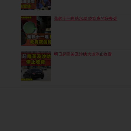
蕉赖十一哩糖水屋 吃宵夜的好去处
明日起隆芙及沙叻大道停止收费