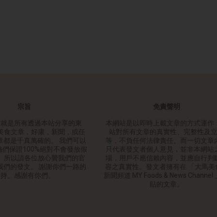
宗旨
免責聲明
旨就是所有透過本站分享的東
本網站是以即時上載文章的方式運作
美食文章，好康，新聞，或任
站對所有文章的真實性、完整性及
章都是千真萬確的。 我們可以
等，不負任何法律責任。而一切文章
們保證100%絕對不會發放假
只代表發文者個人意見，並非本網站
。所以請各位放心贊我們的官
場，用戶不應信賴內容，並應自行判
我們的發文。 謝謝你們一路的
容之真實性。發文者擁有在 「大馬美
支持。感謝有你們。
新聞頻道 MY Foods & News Channel
貼的文章。