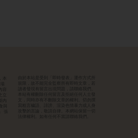
由於本站是受到「即時發表」運作方式所
，本
規限，故不能完全監察所有即時文章，若
立場
讀者發現有留言出現問題，請聯絡我們。
內容
本站有權刪除任何留言及拒絕任何人士發
之立
文，同時亦有不刪除文章的權利。切勿撰
斷內
寫粗言穢語、誹謗、渲染色情暴力或人身
食與
攻擊的言論，敬請自律。本網站保留一切
 」 張
法律權利。如有任何不當請聯絡我們。