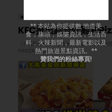
道地美食
** 本站為你提供數 地道美
KFC推出結合炸雞和Piz
食，康頭，娛樂資訊，生活百
科，火辣新聞，最新電影以及
（大馬美食與新聞頻道 8 訊）实在太太太邪恶
熱門旅遊景點資訊。**
CHIZZA，肥死都要吃啊～～😍！
贊我們的粉絲專頁!