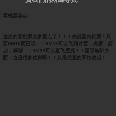
零机票焦点！
这次的零机票太多重点了！！！先说国内机票！只
要RM15而已哦！！
RM15
可以飞到
古晋，美里，新
山，槟城
！！
RM39
可以直飞
亚庇
！！
国际航班方
面：也是很多优惠哦！！从最便宜的开始说起！