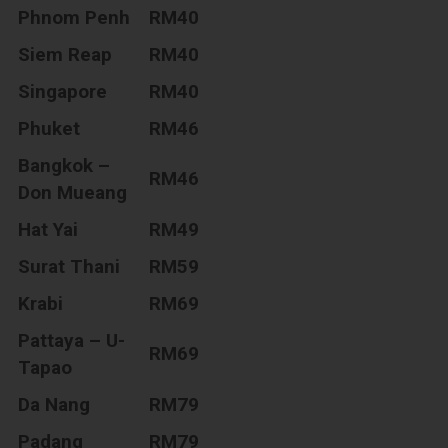
Phnom Penh
RM40
Siem Reap
RM40
Singapore
RM40
Phuket
RM46
Bangkok –
RM46
Don Mueang
Hat Yai
RM49
Surat Thani
RM59
Krabi
RM69
Pattaya – U-
RM69
Tapao
Da Nang
RM79
Padang
RM79