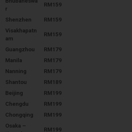
Bhubaneswa
RM159
r
Shenzhen
RM159
Visakhapatn
RM159
am
Guangzhou
RM179
Manila
RM179
Nanning
RM179
Shantou
RM189
Beijing
RM199
Chengdu
RM199
Chongqing
RM199
Osaka –
RM199