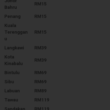
Johor
RM15
Bahru
Penang
RM15
Kuala
Terenggan
RM15
u
Langkawi
RM39
Kota
RM39
Kinabalu
Bintulu
RM69
Sibu
RM69
Labuan
RM89
Tawau
RM119
Sandakan
RM119