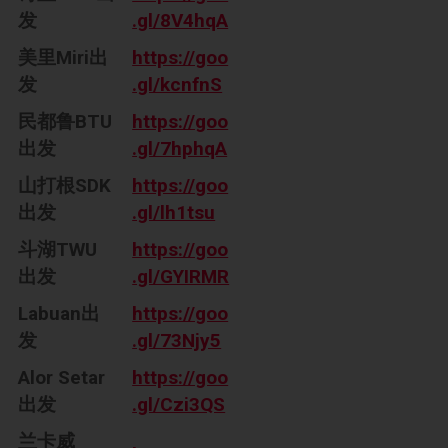
发
.gl/8V4hqA
美里Miri出
https://goo
发
.gl/kcnfnS
民都鲁BTU
https://goo
出发
.gl/7hphqA
山打根SDK
https://goo
出发
.gl/lh1tsu
斗湖TWU
https://goo
出发
.gl/GYIRMR
Labuan出
https://goo
发
.gl/73Njy5
Alor Setar
https://goo
出发
.gl/Czi3QS
兰卡威