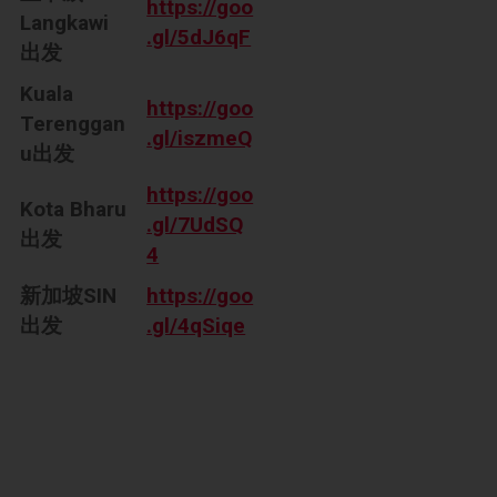
https://goo
Langkawi
.gl/5dJ6qF
出发
Kuala
https://goo
Terenggan
.gl/iszmeQ
u出发
https://goo
Kota Bharu
.gl/7UdSQ
出发
4
新加坡SIN
https://goo
出发
.gl/4qSiqe