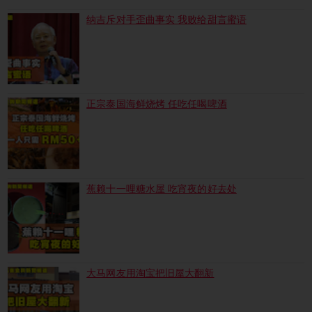
纳吉斥对手歪曲事实 我败给甜言蜜语
正宗泰国海鲜烧烤 任吃任喝啤酒
蕉赖十一哩糖水屋 吃宵夜的好去处
大马网友用淘宝把旧屋大翻新