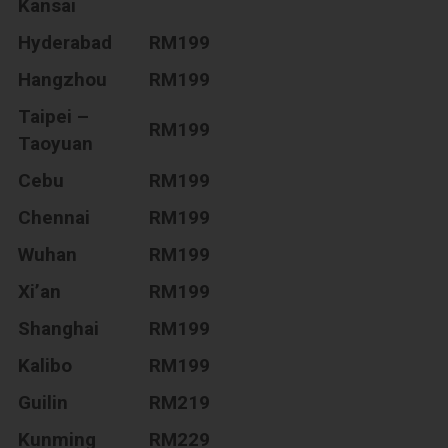
Kansai
Hyderabad
RM199
Hangzhou
RM199
Taipei –
RM199
Taoyuan
Cebu
RM199
Chennai
RM199
Wuhan
RM199
Xi’an
RM199
Shanghai
RM199
Kalibo
RM199
Guilin
RM219
Kunming
RM229