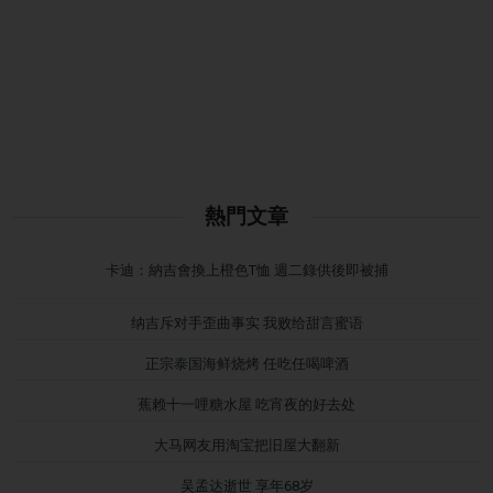
熱門文章
卡迪：納吉會換上橙色T恤 週二錄供後即被捕
纳吉斥对手歪曲事实 我败给甜言蜜语
正宗泰国海鲜烧烤 任吃任喝啤酒
蕉赖十一哩糖水屋 吃宵夜的好去处
大马网友用淘宝把旧屋大翻新
吴孟达逝世 享年68岁