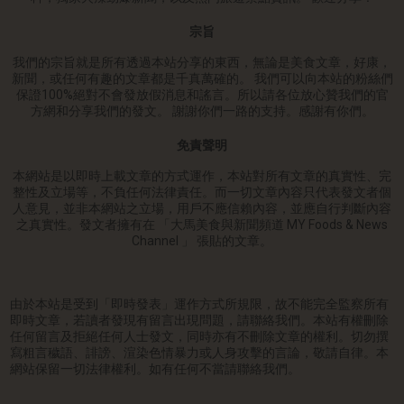
宗旨
我們的宗旨就是所有透過本站分享的東西，無論是美食文章，好康，
新聞，或任何有趣的文章都是千真萬確的。 我們可以向本站的粉絲們
保證100%絕對不會發放假消息和謠言。所以請各位放心贊我們的官
方網和分享我們的發文。 謝謝你們一路的支持。感謝有你們。
免責聲明
本網站是以即時上載文章的方式運作，本站對所有文章的真實性、完
整性及立場等，不負任何法律責任。而一切文章內容只代表發文者個
人意見，並非本網站之立場，用戶不應信賴內容，並應自行判斷內容
之真實性。發文者擁有在 「大馬美食與新聞頻道 MY Foods & News
Channel 」 張貼的文章。
由於本站是受到「即時發表」運作方式所規限，故不能完全監察所有
即時文章，若讀者發現有留言出現問題，請聯絡我們。本站有權刪除
任何留言及拒絕任何人士發文，同時亦有不刪除文章的權利。切勿撰
寫粗言穢語、誹謗、渲染色情暴力或人身攻擊的言論，敬請自律。本
網站保留一切法律權利。如有任何不當請聯絡我們。