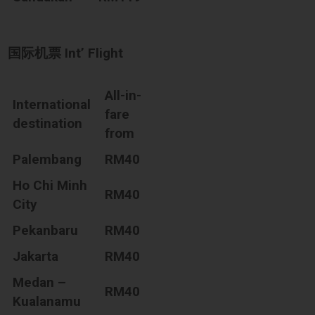
国际机票 Int’ Flight
All-in-
International
fare
destination
from
Palembang
RM40
Ho Chi Minh
RM40
City
Pekanbaru
RM40
Jakarta
RM40
Medan –
RM40
Kualanamu