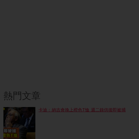
熱門文章
卡迪：納吉會換上橙色T恤 週二錄供後即被捕