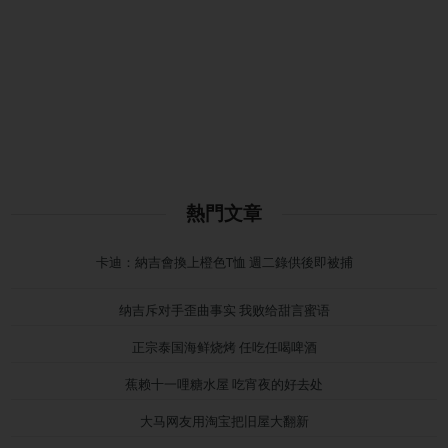
熱門文章
卡迪：納吉會換上橙色T恤 週二錄供後即被捕
纳吉斥对手歪曲事实 我败给甜言蜜语
正宗泰国海鲜烧烤 任吃任喝啤酒
蕉赖十一哩糖水屋 吃宵夜的好去处
大马网友用淘宝把旧屋大翻新