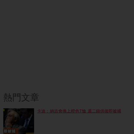
熱門文章
卡迪：納吉會換上橙色T恤 週二錄供後即被捕