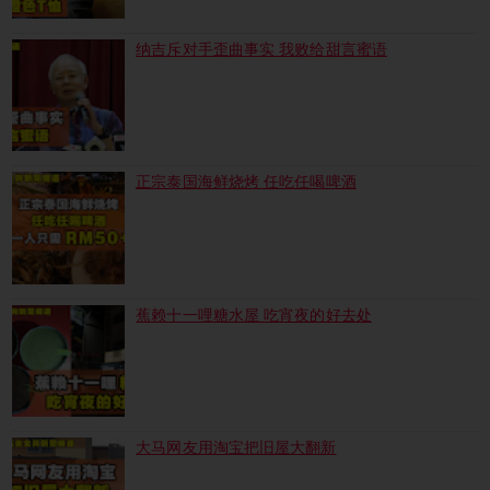
纳吉斥对手歪曲事实 我败给甜言蜜语
正宗泰国海鲜烧烤 任吃任喝啤酒
蕉赖十一哩糖水屋 吃宵夜的好去处
大马网友用淘宝把旧屋大翻新