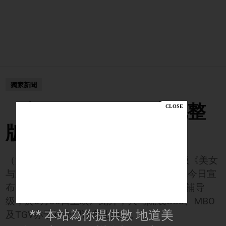
獨家新聞
《美女與野獸》確定完整
版大馬上映
（大馬美食與新聞頻道21訊）迪士尼真人版《美女
与野兽》经过多重波折后，大马华特迪士尼今日宣
布，最终决定將一刀未剪的版本，並以P13辅导
级，於3月30日上映。此外，大马院线GSC、MBO
** 本站為你提供數 地道美
及TGV亦于社交网证实此消息。