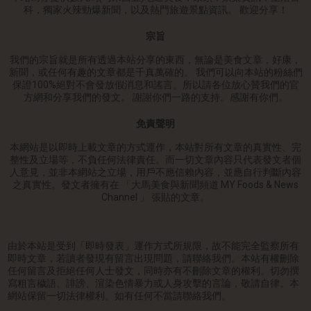
科，獨家火辣勁爆新聞，以及熱門旅遊景點資訊。 歡迎分享！
宗旨
我們的宗旨就是所有透過本站分享的東西，無論是美食文章，好康，
新聞，或任何有趣的文章都是千真萬確的。 我們可以向本站的粉絲們
保證100%絕對不會發放假消息和謠言。所以請各位放心贊我們的官
方網和分享我們的發文。 謝謝你們一路的支持。感謝有你們。
免責聲明
本網站是以即時上載文章的方式運作，本站對所有文章的真實性、完
整性及立場等，不負任何法律責任。而一切文章內容只代表發文者個
人意見，並非本網站之立場，用戶不應信賴內容，並應自行判斷內容
之真實性。發文者擁有在 「大馬美食與新聞頻道 MY Foods & News
Channel 」 張貼的文章。
由於本站是受到「即時發表」運作方式所規限，故不能完全監察所有
即時文章，若讀者發現有留言出現問題，請聯絡我們。本站有權刪除
任何留言及拒絕任何人士發文，同時亦有不刪除文章的權利。切勿撰
寫粗言穢語、誹謗、渲染色情暴力或人身攻擊的言論，敬請自律。本
網站保留一切法律權利。如有任何不當請聯絡我們。