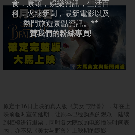
食，康頭，娛樂資訊，生活百
科，火辣新聞，最新電影以及
熱門旅遊景點資訊。**
贊我們的粉絲專頁!
原定于16日上映的真人版《美女与野兽》，却在上
映前临时宣佈延期，让原本已经购票的观眾，陆续
到柜檯进行退票，同时各大院线的电影播映时间表
內，亦不见《美女与野兽》上映期的踪影。