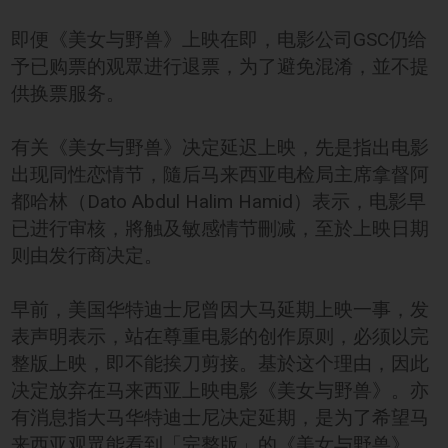
即便《美女与野兽》上映在即，电影公司GSC仍给
予已购票的观眾进行退票，为了避免混淆，並不提
供换票服务。
有关《美女与野兽》决定延迟上映，先是指出电影
出现同性恋情节，隨后马来西亚电检局主席拿督阿
都哈林（Dato Abdul Halim Hamid）表示，电影早
已进行审核，將触及敏感情节刪减，至於上映日期
则由发行商决定。
早前，美国华特迪士尼曾因大马延期上映一事，发
表声明表示，站在尊重电影的创作原则，必须以完
整版上映，即不能挨刀剪接。基於这个理由，因此
决定放弃在马来西亚上映电影《美女与野兽》。亦
有消息指大马华特迪士尼决定延期，是为了希望马
来西亚观眾能看到「完整版」的《美女与野兽》。