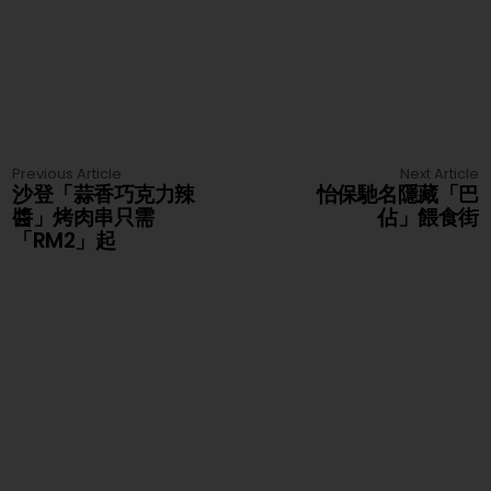
Previous Article
Next Article
沙登「蒜香巧克力辣
怡保馳名隱藏「巴
醬」烤肉串只需
佔」餵食街
「RM2」起