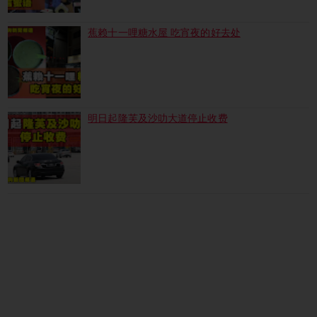
蕉赖十一哩糖水屋 吃宵夜的好去处
明日起隆芙及沙叻大道停止收费