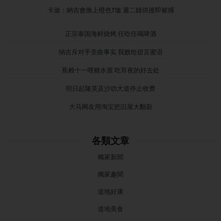
卡迪：納吉會換上橙色T恤 週二錄供後即被捕
正宗泰国海鲜烧烤 任吃任喝啤酒
纳吉斥对手歪曲事实 我败给甜言蜜语
蕉赖十一哩糖水屋 吃宵夜的好去处
明日起隆芙及沙叻大道停止收费
大马网友用淘宝把旧屋大翻新
各類文章
獨家新聞
獨家趣聞
道地好康
道地美食