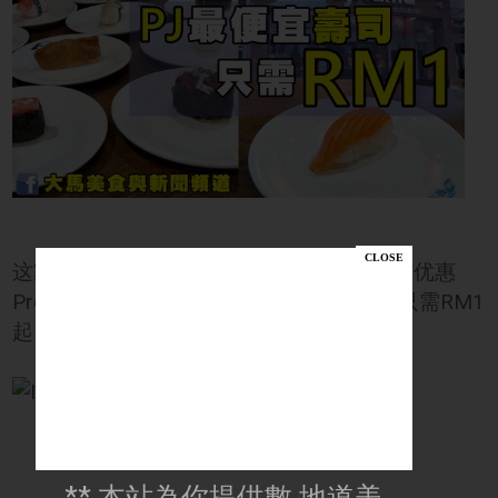
这家正宗美式日本寿司店第一次推出这样的优惠
Promotion【一块一寿司】 😱😱 每片寿司只需RM1
起！++ 寿司控~
** 本站為你提供數 地道美