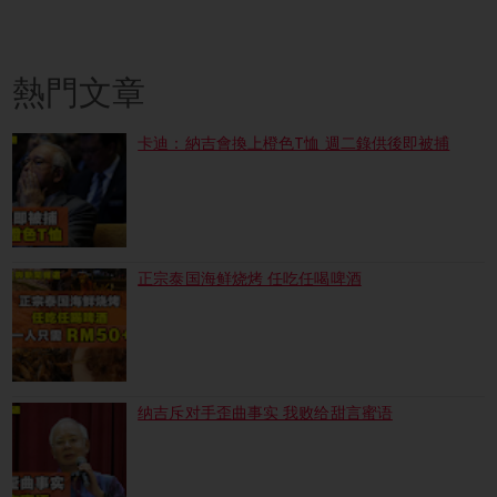
熱門文章
卡迪：納吉會換上橙色T恤 週二錄供後即被捕
正宗泰国海鲜烧烤 任吃任喝啤酒
纳吉斥对手歪曲事实 我败给甜言蜜语