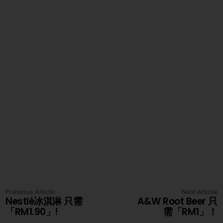
Previous Article
Next Article
Nestlé冰淇淋 只需
A&W Root Beer 只
「RM1.90」!
需「RM1」！