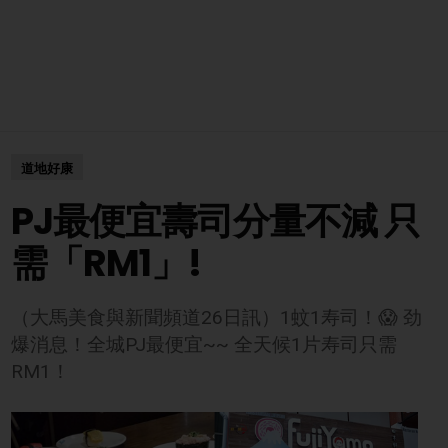
道地好康
PJ最便宜壽司分量不減 只
需「RM1」!
（大馬美食與新聞頻道26日訊）1蚊1寿司！😱 劲
爆消息！全城PJ最便宜~~ 全天候1片寿司只需
RM1！