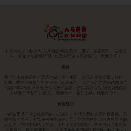
本站為你提供數大馬(马来西亚)地道美食，康頭，娛樂資訊，生活百
科，獨家火辣勁爆新聞，以及熱門旅遊景點資訊。 歡迎分享！
宗旨
我們的宗旨就是所有透過本站分享的東西，無論是美食文章，好康，
新聞，或任何有趣的文章都是千真萬確的。 我們可以向本站的粉絲們
保證100%絕對不會發放假消息和謠言。所以請各位放心贊我們的官
方網和分享我們的發文。 謝謝你們一路的支持。感謝有你們。
免責聲明
本網站是以即時上載文章的方式運作，本站對所有文章的真實性、完
整性及立場等，不負任何法律責任。而一切文章內容只代表發文者個
人意見，並非本網站之立場，用戶不應信賴內容，並應自行判斷內容
之真實性。發文者擁有在 「大馬美食與新聞頻道 MY Foods & News