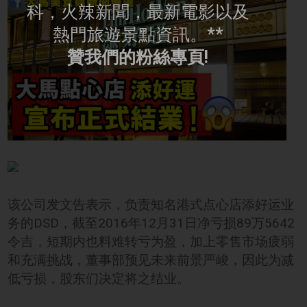
科，火辣新聞，最新電影以及
熱門旅遊景點資訊。**
贊我們的粉絲專頁!
该公司发文告表示，负责知名港式点心店添好运业
务的DSD，截至2016年12月31日净亏损89万5642
令吉，短期内也料难转亏为盈，加上零售市场疲弱
和充满挑战，董事部预见未来前景严峻，因此为减
低亏损，股东们决定将之结业。