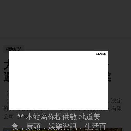
獨家新聞
大馬港式點心店「添好
運」虧損 股東決定結業
（大馬美食與新聞頻道3日訊）德健
（TEXCHEM,8702,主板贸服组）不堪亏损，决定
将51％餐饮子公司－－Dim Sum Delight私人有限
** 本站為你提供數 地道美
公司（DSD）结业。
食，康頭，娛樂資訊，生活百