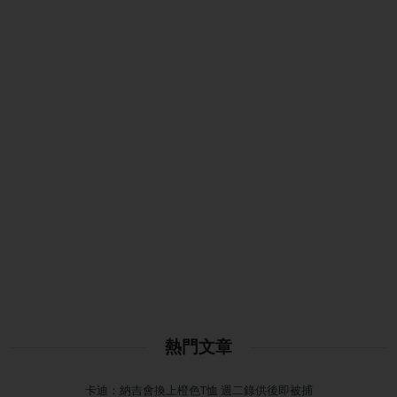
熱門文章
卡迪：納吉會換上橙色T恤 週二錄供後即被捕