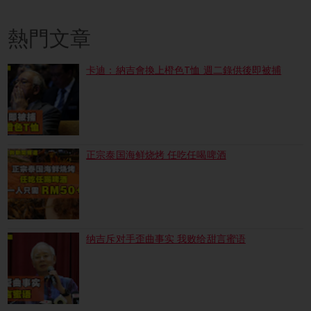
熱門文章
卡迪：納吉會換上橙色T恤 週二錄供後即被捕
正宗泰国海鲜烧烤 任吃任喝啤酒
纳吉斥对手歪曲事实 我败给甜言蜜语