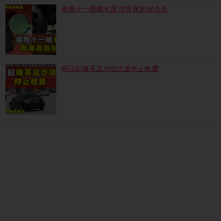
蕉赖十一哩糖水屋 吃宵夜的好去处
明日起隆芙及沙叻大道停止收费