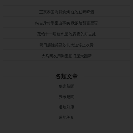
正宗泰国海鲜烧烤 任吃任喝啤酒
纳吉斥对手歪曲事实 我败给甜言蜜语
蕉赖十一哩糖水屋 吃宵夜的好去处
明日起隆芙及沙叻大道停止收费
大马网友用淘宝把旧屋大翻新
各類文章
獨家新聞
獨家趣聞
道地好康
道地美食