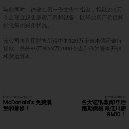
与此同时，德健在另一份文告中指出，拟以265万
令吉现金脱售霹雳厂房和设备，以释放资产价值和
强化集团财务状况。
该公司将利用脱售所得中的120万令吉来偿还银行
贷款，另外89万和33万2000令吉则作为资本开销
和营运资本。
Previous Article
Next Article
McDonald's 免費漢
各大電訊購買1年活
堡和薯條！
躍期價格 最低只需
RM10！