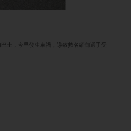
的巴士，今早發生車禍，導致數名緬甸選手受