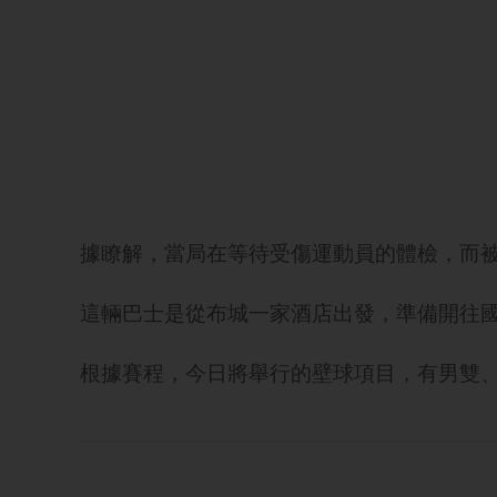
據瞭解，當局在等待受傷運動員的體檢，而
這輛巴士是從布城一家酒店出發，準備開往
根據賽程，今日將舉行的壁球項目，有男雙