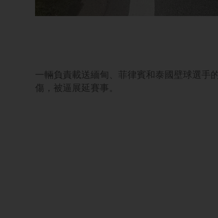
一輛負責載送緬甸、菲律賓和泰國壁球選手
傷，被逼展延賽事。