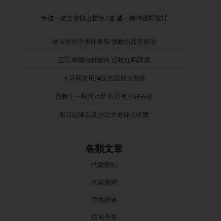
卡迪：納吉會換上橙色T恤 週二錄供後即被捕
纳吉斥对手歪曲事实 我败给甜言蜜语
正宗泰国海鲜烧烤 任吃任喝啤酒
大马网友用淘宝把旧屋大翻新
蕉赖十一哩糖水屋 吃宵夜的好去处
明日起隆芙及沙叻大道停止收费
各類文章
獨家新聞
獨家趣聞
道地好康
道地美食