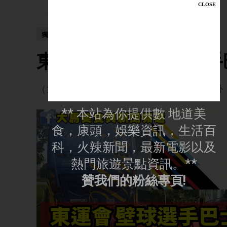
獨家新聞
東運會意外！ 壁球選手
（大馬美食與新聞頻道 21日訊）東運會意外
** 本站為你提供數 地道美
食，康頭，娛樂資訊，生活百
科，火辣新聞，最新電影以及
熱門旅遊景點資訊。**
贊我們的粉絲專頁!