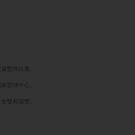
被逼暫停比賽。
國家壁球中心。
、女雙和混雙。