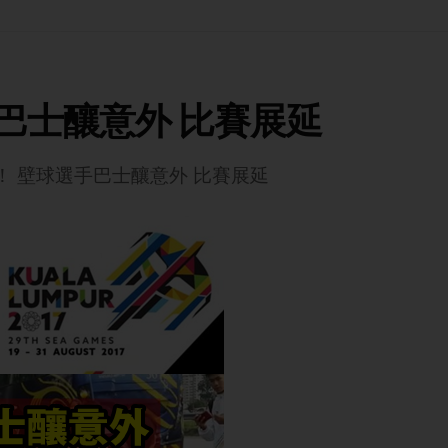
巴士釀意外 比賽展延
！ 壁球選手巴士釀意外 比賽展延