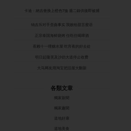
卡迪：納吉會換上橙色T恤 週二錄供後即被捕
纳吉斥对手歪曲事实 我败给甜言蜜语
正宗泰国海鲜烧烤 任吃任喝啤酒
蕉赖十一哩糖水屋 吃宵夜的好去处
明日起隆芙及沙叻大道停止收费
大马网友用淘宝把旧屋大翻新
各類文章
獨家新聞
獨家趣聞
道地好康
道地美食