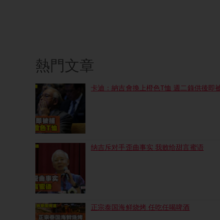
熱門文章
卡迪：納吉會換上橙色T恤 週二錄供後即
纳吉斥对手歪曲事实 我败给甜言蜜语
正宗泰国海鲜烧烤 任吃任喝啤酒