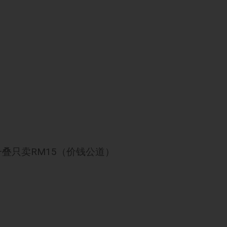
叠只卖RM15（价钱公道）