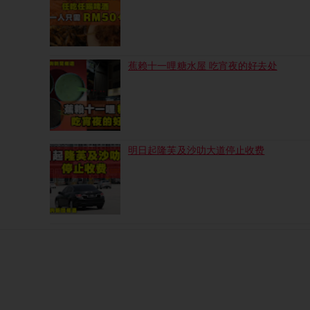
蕉赖十一哩糖水屋 吃宵夜的好去处
明日起隆芙及沙叻大道停止收费