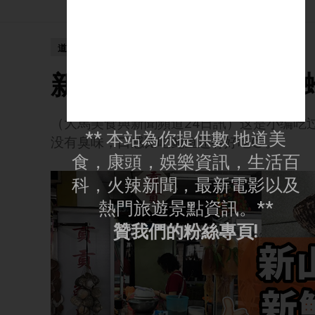
道地美食
新山好吃又新鮮的「大
（大馬美食與新聞頻道24日訊）这是小编吃过
** 本站為你提供數 地道美
没有臭味，口感比吃鲍鱼还有好吃😋。
食，康頭，娛樂資訊，生活百
科，火辣新聞，最新電影以及
熱門旅遊景點資訊。**
贊我們的粉絲專頁!