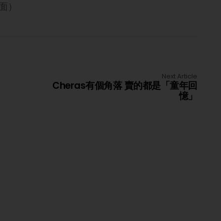
后面）
Next Article
Cheras有個角落 賣的都是「童年回
憶」