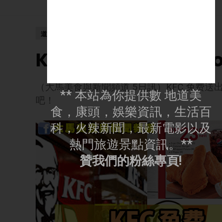
道地好康
KFC 免费送出无限量Vo
（大馬美食與新聞頻道 5日訊）KFC 免费送出
** 本站為你提供數 地道美
吧！
食，康頭，娛樂資訊，生活百
科，火辣新聞，最新電影以及
熱門旅遊景點資訊。**
贊我們的粉絲專頁!