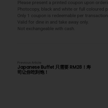
Please present a printed coupon upon orderi
Photocopy, black and white or full coloured p
Only 1 coupon is redeemable per transaction
Valid for dine in and take away only.
Not exchangeable with cash.
Previous Article
Japanese Buffet 只需要 RM28！寿
司让你吃到饱！