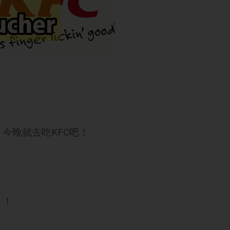
拿！今晚就去吃KFC吧！
 ！