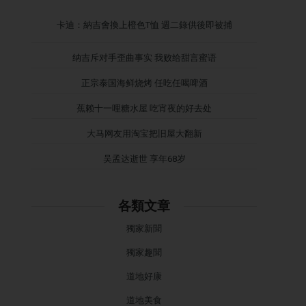
卡迪：納吉會換上橙色T恤 週二錄供後即被捕
纳吉斥对手歪曲事实 我败给甜言蜜语
正宗泰国海鲜烧烤 任吃任喝啤酒
蕉赖十一哩糖水屋 吃宵夜的好去处
大马网友用淘宝把旧屋大翻新
吴孟达逝世 享年68岁
各類文章
獨家新聞
獨家趣聞
道地好康
道地美食