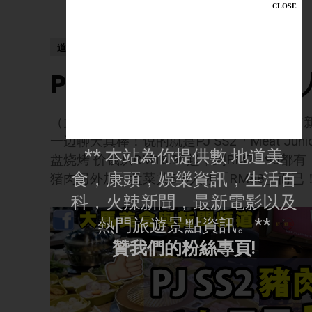
道地好康
PJ SS2豬肉套餐任選 
（大馬美食與新聞頻道15日訊）猪肉控又有
一边聊天真棒！说的就是PJ SS2「Meat Ju
** 本站為你提供數 地道美
盘烧烤 价钱从RM18.90起，到RM79.90都
食，康頭，娛樂資訊，生活百
猪肉另外加一盘菜共5-6人才「RM88」而已
科，火辣新聞，最新電影以及
熱門旅遊景點資訊。**
贊我們的粉絲專頁!