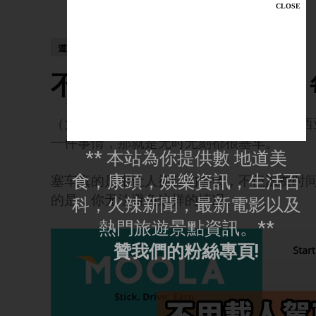
道地好康
不用載人駕車上班出街
（大馬美食與新聞頻道3日訊）身处在马来
一件事情，那就是无时无刻都很塞车。
** 本站為你提供數 地道美
食，康頭，娛樂資訊，生活百
塞车真的是很让人抓狂的事情，不但浪费时
的是，你无法避免这样的情况。
科，火辣新聞，最新電影以及
熱門旅遊景點資訊。**
贊我們的粉絲專頁!