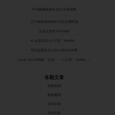
甲洞隐藏版桥底 超正宗泰国餐
正宗泰国海鲜烧烤 任吃任喝啤酒
吴孟达逝世 享年68岁
KL全景套房 6人只需「RM400」
明日起隆芙及沙叻大道停止收费
Lavish Spa 吃喝睡「全包」 一人只需「 RM48」！
各類文章
獨家新聞
獨家趣聞
道地好康
道地美食