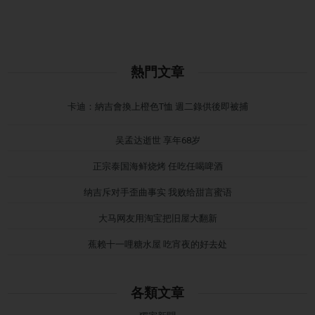
熱門文章
卡迪：納吉會換上橙色T恤 週二錄供後即被捕
吴孟达逝世 享年68岁
正宗泰国海鲜烧烤 任吃任喝啤酒
纳吉斥对手歪曲事实 我败给甜言蜜语
大马网友用淘宝把旧屋大翻新
蕉赖十一哩糖水屋 吃宵夜的好去处
各類文章