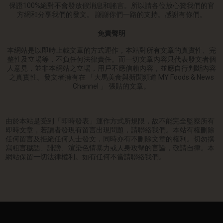
保證100%絕對不會發放假消息和謠言。所以請各位放心贊我們的官
方網和分享我們的發文。 謝謝你們一路的支持。感謝有你們。
免責聲明
本網站是以即時上載文章的方式運作，本站對所有文章的真實性、完
整性及立場等，不負任何法律責任。而一切文章內容只代表發文者個
人意見，並非本網站之立場，用戶不應信賴內容，並應自行判斷內容
之真實性。發文者擁有在 「大馬美食與新聞頻道 MY Foods & News
Channel 」 張貼的文章。
由於本站是受到「即時發表」運作方式所規限，故不能完全監察所有
即時文章，若讀者發現有留言出現問題，請聯絡我們。本站有權刪除
任何留言及拒絕任何人士發文，同時亦有不刪除文章的權利。切勿撰
寫粗言穢語、誹謗、渲染色情暴力或人身攻擊的言論，敬請自律。本
網站保留一切法律權利。如有任何不當請聯絡我們。