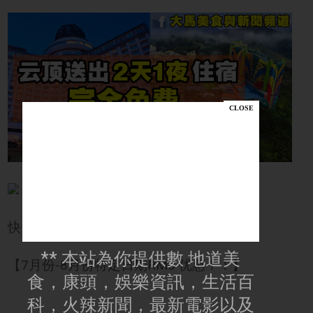
快点去Book 吧！
** 本站為你提供數 地道美
【7月份-8月份特定日期RM0 优惠！！】
食，康頭，娛樂資訊，生活百
科，火辣新聞，最新電影以及