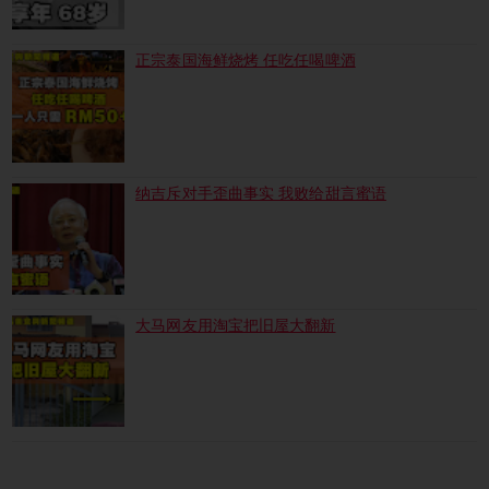
正宗泰国海鲜烧烤 任吃任喝啤酒
纳吉斥对手歪曲事实 我败给甜言蜜语
大马网友用淘宝把旧屋大翻新