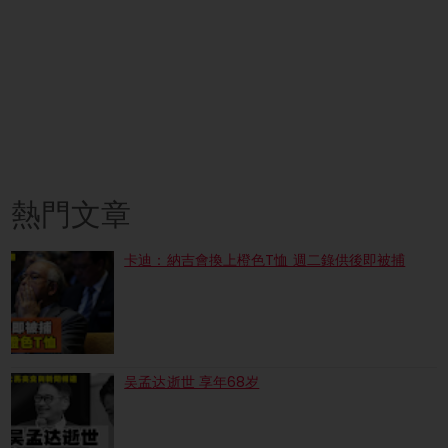
熱門文章
卡迪：納吉會換上橙色T恤 週二錄供後即被捕
吴孟达逝世 享年68岁