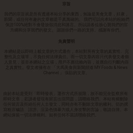
宗旨
我們的宗旨就是所有透過本站分享的東西，無論是美食文章，好康，
新聞，或任何有趣的文章都是千真萬確的。 我們可以向本站的粉絲們
保證100%絕對不會發放假消息和謠言。所以請各位放心贊我們的官
方網和分享我們的發文。 謝謝你們一路的支持。感謝有你們。
免責聲明
本網站是以即時上載文章的方式運作，本站對所有文章的真實性、完
整性及立場等，不負任何法律責任。而一切文章內容只代表發文者個
人意見，並非本網站之立場，用戶不應信賴內容，並應自行判斷內容
之真實性。發文者擁有在 「大馬美食與新聞頻道 MY Foods & News
Channel 」 張貼的文章。
由於本站是受到「即時發表」運作方式所規限，故不能完全監察所有
即時文章，若讀者發現有留言出現問題，請聯絡我們。本站有權刪除
任何留言及拒絕任何人士發文，同時亦有不刪除文章的權利。切勿撰
寫粗言穢語、誹謗、渲染色情暴力或人身攻擊的言論，敬請自律。本
網站保留一切法律權利。如有任何不當請聯絡我們。