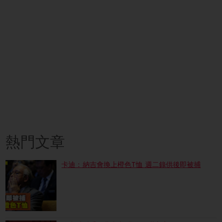
熱門文章
卡迪：納吉會換上橙色T恤 週二錄供後即被捕