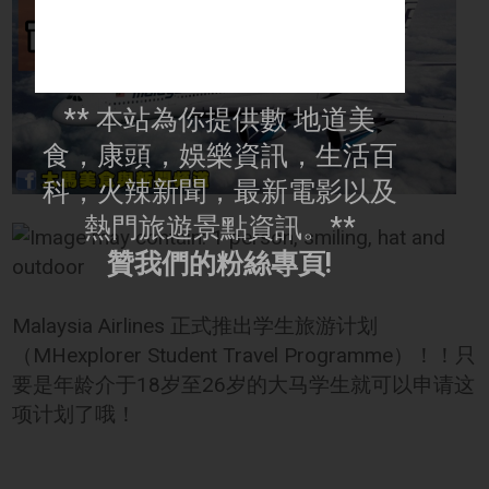
** 本站為你提供數 地道美
食，康頭，娛樂資訊，生活百
科，火辣新聞，最新電影以及
熱門旅遊景點資訊。**
贊我們的粉絲專頁!
Malaysia Airlines 正式推出学生旅游计划
（MHexplorer Student Travel Programme）！！只
要是年龄介于18岁至26岁的大马学生就可以申请这
项计划了哦！