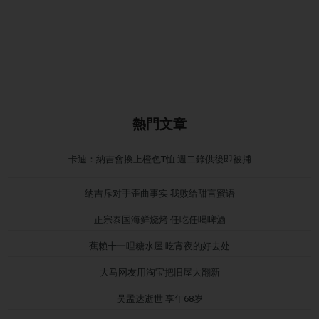
熱門文章
卡迪：納吉會換上橙色T恤 週二錄供後即被捕
纳吉斥对手歪曲事实 我败给甜言蜜语
正宗泰国海鲜烧烤 任吃任喝啤酒
蕉赖十一哩糖水屋 吃宵夜的好去处
大马网友用淘宝把旧屋大翻新
吴孟达逝世 享年68岁