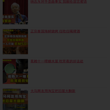
纳吉斥对手歪曲事实 我败给甜言蜜语
正宗泰国海鲜烧烤 任吃任喝啤酒
蕉赖十一哩糖水屋 吃宵夜的好去处
大马网友用淘宝把旧屋大翻新