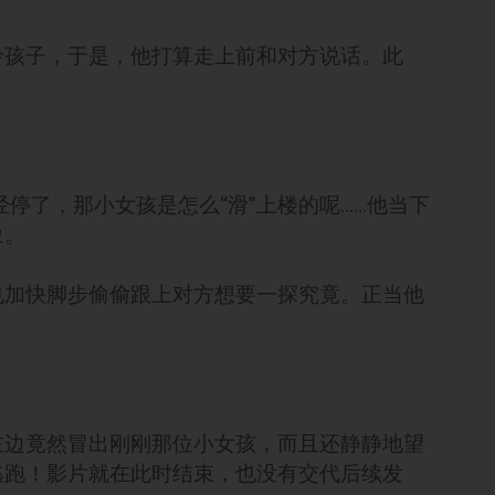
怜孩子，于是，他打算走上前和对方说话。此
。
梯已经停了，那小女孩是怎么“滑”上楼的呢……他当下
象。
也加快脚步偷偷跟上对方想要一探究竟。正当他
左边竟然冒出刚刚那位小女孩，而且还静静地望
逃跑！影片就在此时结束，也没有交代后续发