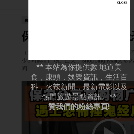
獨家新聞
保安分享购物广场 遇
（大馬美食與新聞頻道13日訊）大马什么都不多，
少5间购物广场。白天，Shopping Mal
** 本站為你提供數 地道美
间。
食，康頭，娛樂資訊，生活百
科，火辣新聞，最新電影以及
熱門旅遊景點資訊。**
贊我們的粉絲專頁!