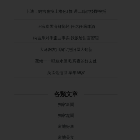
卡迪：納吉會換上橙色T恤 週二錄供後即被捕
正宗泰国海鲜烧烤 任吃任喝啤酒
纳吉斥对手歪曲事实 我败给甜言蜜语
大马网友用淘宝把旧屋大翻新
蕉赖十一哩糖水屋 吃宵夜的好去处
吴孟达逝世 享年68岁
各類文章
獨家新聞
獨家趣聞
道地好康
道地美食