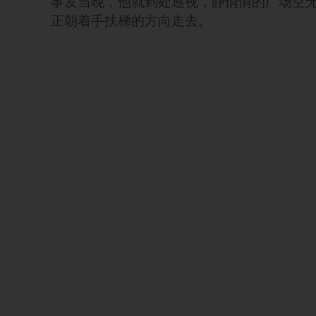
事发当晚，他就到处巡视，静悄悄的广场空
正朝着手扶梯的方向走去。