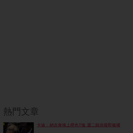
熱門文章
卡迪：納吉會換上橙色T恤 週二錄供後即被捕