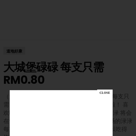
道地好康
大城堡碌碌 每支只需
RM0.80
（大馬美食與新聞頻道3日訊）全场LokLok每支只
需RM0.80！「大成渌渌」来到Sri Petaling啦！ 喜
欢吃渌渌的朋友快看过来！柔佛火爆大成渌渌 将会
在9月4日来到Sri Petaling开始营业啦！ 全场的渌渌
每支只需RM0.80已哦！超级值得！绝对可以吃得