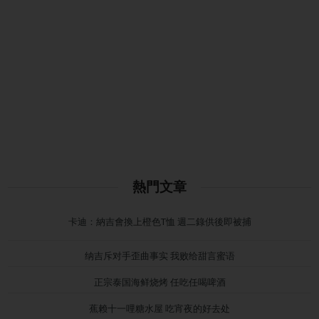
熱門文章
卡迪：納吉會換上橙色T恤 週二錄供後即被捕
纳吉斥对手歪曲事实 我败给甜言蜜语
正宗泰国海鲜烧烤 任吃任喝啤酒
蕉赖十一哩糖水屋 吃宵夜的好去处