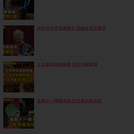
纳吉斥对手歪曲事实 我败给甜言蜜语
正宗泰国海鲜烧烤 任吃任喝啤酒
蕉赖十一哩糖水屋 吃宵夜的好去处