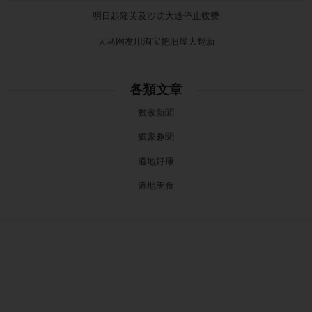
明日起隆芙及沙叻大道停止收费
大马网友用淘宝把旧屋大翻新
各類文章
獨家新聞
獨家趣聞
道地好康
道地美食