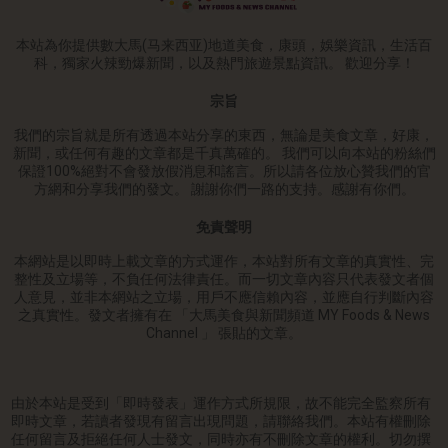
本站為你提供數大馬(马来西亚)地道美食，康頭，娛樂資訊，生活百
科，獨家火辣勁爆新聞，以及熱門旅遊景點資訊。 歡迎分享！
宗旨
我們的宗旨就是所有透過本站分享的東西，無論是美食文章，好康，
新聞，或任何有趣的文章都是千真萬確的。 我們可以向本站的粉絲們
保證100%絕對不會發放假消息和謠言。所以請各位放心贊我們的官
方網和分享我們的發文。 謝謝你們一路的支持。感謝有你們。
免責聲明
本網站是以即時上載文章的方式運作，本站對所有文章的真實性、完
整性及立場等，不負任何法律責任。而一切文章內容只代表發文者個
人意見，並非本網站之立場，用戶不應信賴內容，並應自行判斷內容
之真實性。發文者擁有在 「大馬美食與新聞頻道 MY Foods & News
Channel 」 張貼的文章。
由於本站是受到「即時發表」運作方式所規限，故不能完全監察所有
即時文章，若讀者發現有留言出現問題，請聯絡我們。本站有權刪除
任何留言及拒絕任何人士發文，同時亦有不刪除文章的權利。切勿撰