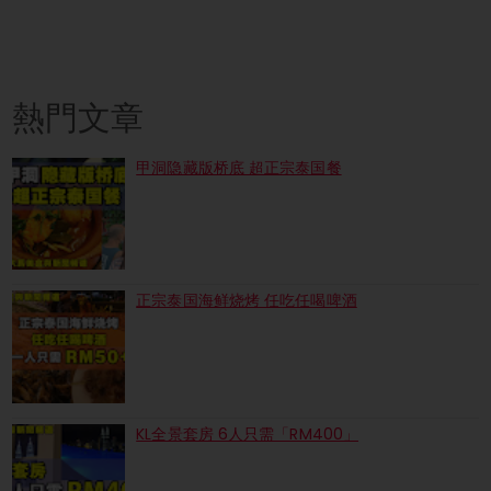
熱門文章
甲洞隐藏版桥底 超正宗泰国餐
正宗泰国海鲜烧烤 任吃任喝啤酒
KL全景套房 6人只需「RM400」