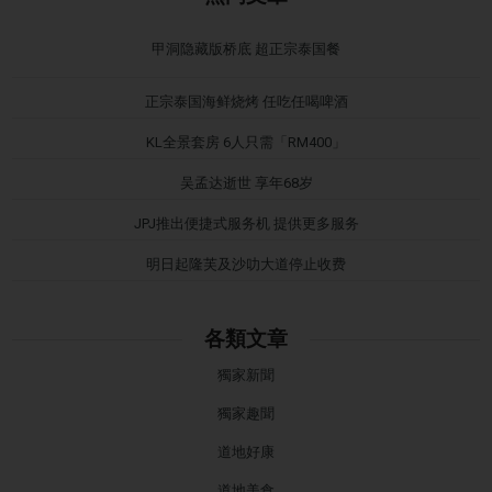
甲洞隐藏版桥底 超正宗泰国餐
正宗泰国海鲜烧烤 任吃任喝啤酒
KL全景套房 6人只需「RM400」
吴孟达逝世 享年68岁
JPJ推出便捷式服务机 提供更多服务
明日起隆芙及沙叻大道停止收费
各類文章
獨家新聞
獨家趣聞
道地好康
道地美食