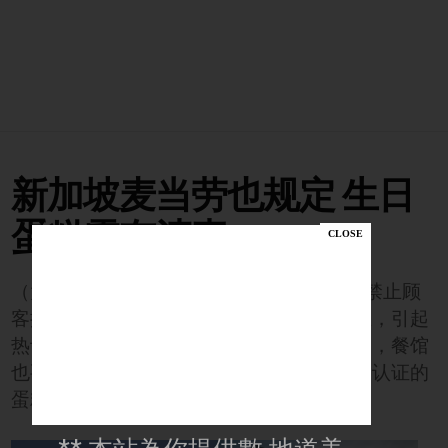
新加坡麦当劳也规定 生日
蛋糕需有清真
（大馬美食與新聞頻道5訊）马来西亚近来禁止顾
客携带没有回教食品认证的蛋糕进餐馆庆生，引起
热议。新加坡麦当劳告诉新加坡新闻电视台，餐馆
也要求前来庆生的顾客，携带拥有回教食品认证的
蛋糕。