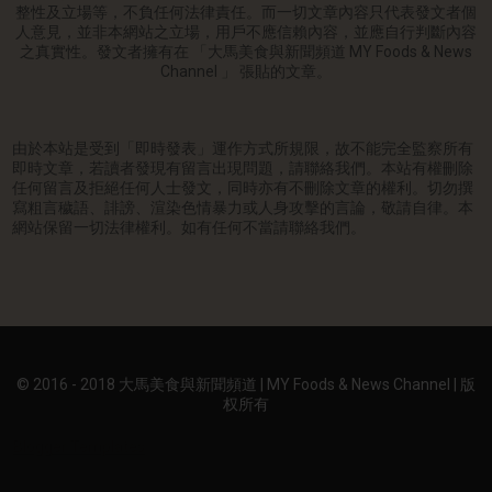
整性及立場等，不負任何法律責任。而一切文章內容只代表發文者個
人意見，並非本網站之立場，用戶不應信賴內容，並應自行判斷內容
之真實性。發文者擁有在 「大馬美食與新聞頻道 MY Foods & News
Channel 」 張貼的文章。
由於本站是受到「即時發表」運作方式所規限，故不能完全監察所有
即時文章，若讀者發現有留言出現問題，請聯絡我們。本站有權刪除
任何留言及拒絕任何人士發文，同時亦有不刪除文章的權利。切勿撰
寫粗言穢語、誹謗、渲染色情暴力或人身攻擊的言論，敬請自律。本
網站保留一切法律權利。如有任何不當請聯絡我們。
© 2016 - 2018 大馬美食與新聞頻道 | MY Foods & News Channel | 版
权所有
Blogger Templates