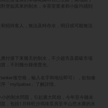
面對突如其來的制水，令茶室業者和小販均感到
食和招待客人，無法及時存水，明日或可能無法
以應付接下來幾天的制水，不少超市及霸級市場
補貨，不到幾分鍾便賣光。
tanker後空格，輸入名字和地址即可），欲知修
「mySyabas」了解詳情。
小小的制水問題，引起廣大民怨，今年至今雖未
問題，包括1月時旺沙瑪珠泵房至半山芭水庫的水