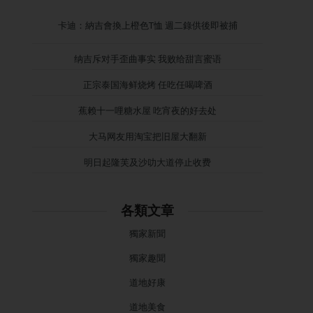
卡迪：納吉會換上橙色T恤 週二錄供後即被捕
纳吉斥对手歪曲事实 我败给甜言蜜语
正宗泰国海鲜烧烤 任吃任喝啤酒
蕉赖十一哩糖水屋 吃宵夜的好去处
大马网友用淘宝把旧屋大翻新
明日起隆芙及沙叻大道停止收费
各類文章
獨家新聞
獨家趣聞
道地好康
道地美食