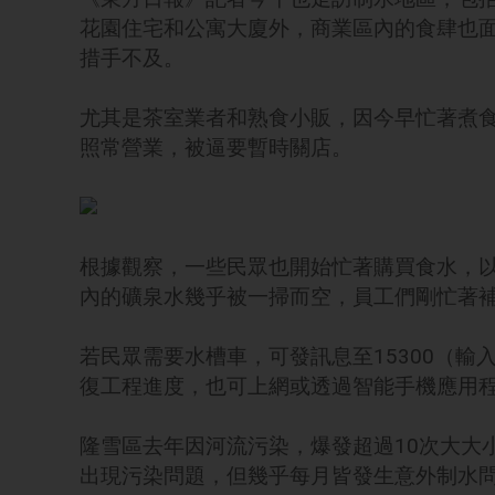
花園住宅和公寓大廈外，商業區內的食肆也
措手不及。
尤其是茶室業者和熟食小販，因今早忙著煮
照常營業，被逼要暫時關店。
根據觀察，一些民眾也開始忙著購買食水，
內的礦泉水幾乎被一掃而空，員工們剛忙著
若民眾需要水槽車，可發訊息至15300（輸入
復工程進度，也可上網或透過智能手機應用程序
隆雪區去年因河流污染，爆發超過10次大大
出現污染問題，但幾乎每月皆發生意外制水