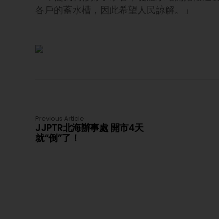
各戶的蓄水槽，因此希望人民諒解。」
Previous Article
JJPTR北海辦事處 開市4天
就“倒”了！