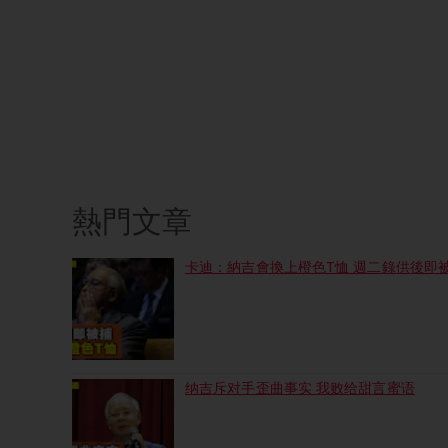
熱門文章
卡迪：納吉會換上橙色T恤 週二錄供後即
纳吉斥对手歪曲事实 我败给甜言蜜语