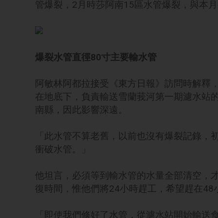
管爆裂，2月時莎阿南15區水管爆裂，與本
爆裂水管直徑80寸主要輸水管
阿敏林阿都拉接受《東方日報》訪問時解釋，
在地底下，負責輸送雪蘭莪河第一期濾水站
南縣，因此影響深遠。
「此水管不算老舊，以前也沒有爆裂記錄，
衝破水管。」
他坦言，必須等到輸水管的水量全部清空，
復時間，惟他們將24小時趕工，希望趕在48
「即使我們修好了水管，從濾水站開始輸送