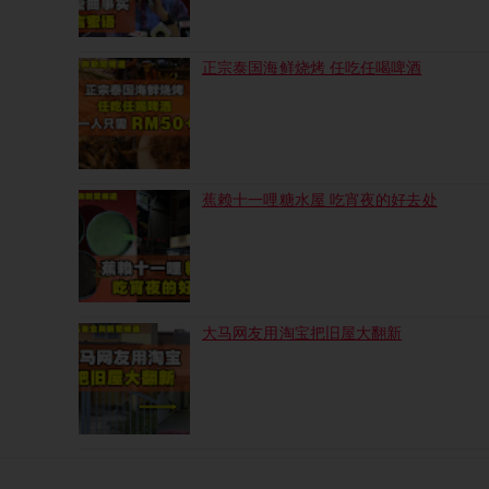
正宗泰国海鲜烧烤 任吃任喝啤酒
蕉赖十一哩糖水屋 吃宵夜的好去处
大马网友用淘宝把旧屋大翻新