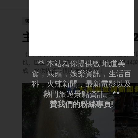
獨家新聞
主輸水管爆裂 隆雪31
（大馬美食與新聞頻道27日訊）（吉隆坡27
也、巴生和莎阿南縣，共312個地區超過44
** 本站為你提供數 地道美
成，水供恢復時間則無法確定！
食，康頭，娛樂資訊，生活百
科，火辣新聞，最新電影以及
熱門旅遊景點資訊。**
贊我們的粉絲專頁!