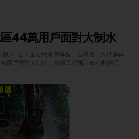
2區44萬用戶面對大制水
日訊 ） 由于主要輸水管爆裂，吉隆坡、八打靈再
萬名用戶面對大制水，修復工程預計48小時內完