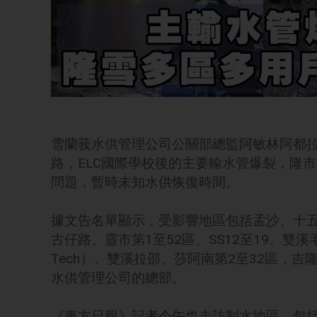
雪蘭莪水供管理公司公關部總監阿敏林阿都
路，ELC國際學校後的主要輸水管爆裂，隆市
問題，暫時未知水供恢復時間。
據文告名單顯示，受影響地區包括孟沙、十
古仔路、靈市第1至52區、SS12至19、雙溪毛
Tech）、雙溪拉邵、莎阿南第2至32區，
水供管理公司的總部。
《東方日報》記者今午也走訪制水地區，包