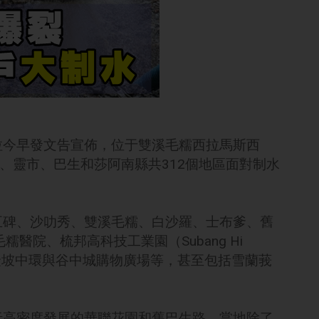
拉今早發文告宣佈，位于雙溪毛糯西拉馬斯西
、靈市、巴生和莎阿南縣共312個地區面對制水
五碑、沙叻秀、雙溪毛糯、白沙羅、士布爹、舊
糯醫院、梳邦高科技工業園（Subang Hi
吉隆坡中環與谷中城購物廣場等，甚至包括雪蘭莪
括高密度發展的華聯花園和舊巴生路，當地除了