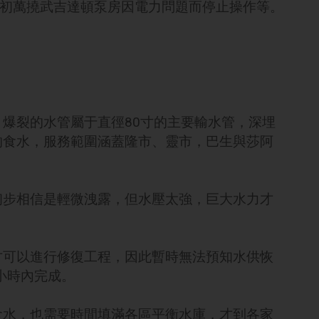
月初萬撓武吉達頓泵房因電力問題而停止操作等。
爆裂的水管屬于直徑80寸的主要輸水管，深埋
的食水，服務範圍涵蓋隆市、靈市，巴生與莎阿
初步相信是輕微洩露，但水壓太強，巨大水力才
才可以進行修復工程，因此暫時無法預知水供恢
小時內完成。
食水，也需要時間填滿各區平衡水庫，才到各家