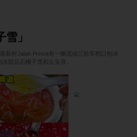
子雪」
村Jalan Prince有一辆流动三轮车档口刨冰
刨冰甜品石榴子雪和云头浪。