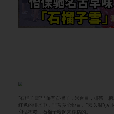
"石榴子雪"里面有石榴子，米台目，椰浆，
红色的椰水中，非常赏心悦目。“云头浪”(爱
和话梅粉，石榴子咬起来糯糯的。