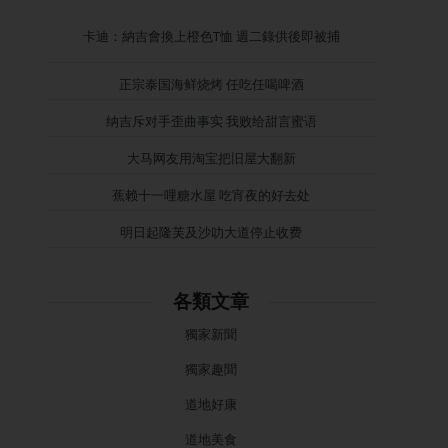
卡迪：納吉會換上橙色T恤 週二錄供後即被捕
正宗泰国海鲜烧烤 任吃任喝啤酒
纳吉斥对手歪曲事实 我败给甜言蜜语
大马网友用淘宝把旧屋大翻新
蕉赖十一哩糖水屋 吃宵夜的好去处
明日起隆芙及沙叻大道停止收费
各類文章
獨家新聞
獨家趣聞
道地好康
道地美食