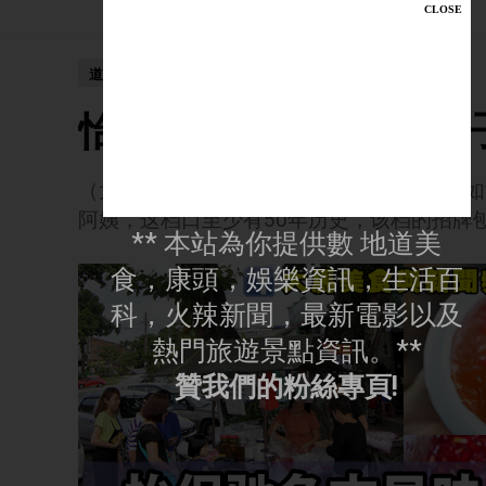
道地美食
怡保驰名古早味「石榴
（大馬美食與新聞頻道6日訊）50年历史兵如港新
阿姨，这档口至少有50年历史，该档的招牌
** 本站為你提供數 地道美
食，康頭，娛樂資訊，生活百
科，火辣新聞，最新電影以及
熱門旅遊景點資訊。**
贊我們的粉絲專頁!