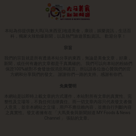
本站為你提供數大馬(马来西亚)地道美食，康頭，娛樂資訊，生活百
科，獨家火辣勁爆新聞，以及熱門旅遊景點資訊。 歡迎分享！
宗旨
我們的宗旨就是所有透過本站分享的東西，無論是美食文章，好康，
新聞，或任何有趣的文章都是千真萬確的。 我們可以向本站的粉絲們
保證100%絕對不會發放假消息和謠言。所以請各位放心贊我們的官
方網和分享我們的發文。 謝謝你們一路的支持。感謝有你們。
免責聲明
本網站是以即時上載文章的方式運作，本站對所有文章的真實性、完
整性及立場等，不負任何法律責任。而一切文章內容只代表發文者個
人意見，並非本網站之立場，用戶不應信賴內容，並應自行判斷內容
之真實性。發文者擁有在 「大馬美食與新聞頻道 MY Foods & News
Channel 」 張貼的文章。