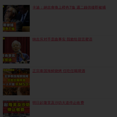
卡迪：納吉會換上橙色T恤 週二錄供後即被捕
纳吉斥对手歪曲事实 我败给甜言蜜语
正宗泰国海鲜烧烤 任吃任喝啤酒
明日起隆芙及沙叻大道停止收费