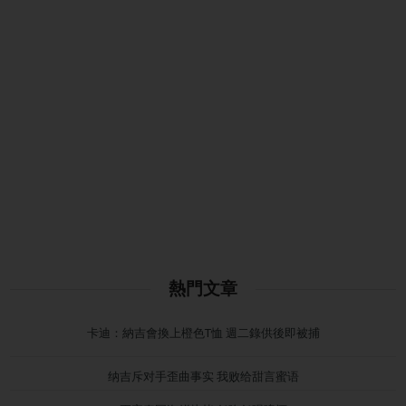
熱門文章
卡迪：納吉會換上橙色T恤 週二錄供後即被捕
纳吉斥对手歪曲事实 我败给甜言蜜语