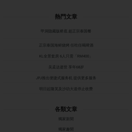
熱門文章
甲洞隐藏版桥底 超正宗泰国餐
正宗泰国海鲜烧烤 任吃任喝啤酒
KL全景套房 6人只需「RM400」
吴孟达逝世 享年68岁
JPJ推出便捷式服务机 提供更多服务
明日起隆芙及沙叻大道停止收费
各類文章
獨家新聞
獨家趣聞