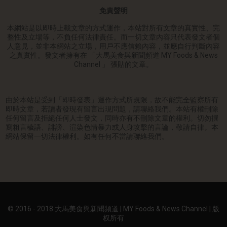
免責聲明
本網站是以即時上載文章的方式運作，本站對所有文章的真實性、完
整性及立場等，不負任何法律責任。而一切文章內容只代表發文者個
人意見，並非本網站之立場，用戶不應信賴內容，並應自行判斷內容
之真實性。發文者擁有在 「大馬美食與新聞頻道 MY Foods & News
Channel 」 張貼的文章。
由於本站是受到「即時發表」運作方式所規限，故不能完全監察所有
即時文章，若讀者發現有留言出現問題，請聯絡我們。本站有權刪除
任何留言及拒絕任何人士發文，同時亦有不刪除文章的權利。切勿撰
寫粗言穢語、誹謗、渲染色情暴力或人身攻擊的言論，敬請自律。本
網站保留一切法律權利。如有任何不當請聯絡我們。
© 2016 - 2018 大馬美食與新聞頻道 | MY Foods & News Channel | 版
权所有