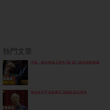
熱門文章
卡迪：納吉會換上橙色T恤 週二錄供後即被捕
纳吉斥对手歪曲事实 我败给甜言蜜语