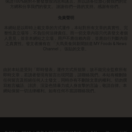
保證100%絕對不會發放假消息和謠言。所以請各位放心贊我們的官
方網和分享我們的發文。 謝謝你們一路的支持。感謝有你們。
免責聲明
本網站是以即時上載文章的方式運作，本站對所有文章的真實性、完
整性及立場等，不負任何法律責任。而一切文章內容只代表發文者個
人意見，並非本網站之立場，用戶不應信賴內容，並應自行判斷內容
之真實性。發文者擁有在 「大馬美食與新聞頻道 MY Foods & News
Channel 」 張貼的文章。
由於本站是受到「即時發表」運作方式所規限，故不能完全監察所有
即時文章，若讀者發現有留言出現問題，請聯絡我們。本站有權刪除
任何留言及拒絕任何人士發文，同時亦有不刪除文章的權利。切勿撰
寫粗言穢語、誹謗、渲染色情暴力或人身攻擊的言論，敬請自律。本
網站保留一切法律權利。如有任何不當請聯絡我們。