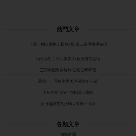
熱門文章
卡迪：納吉會換上橙色T恤 週二錄供後即被捕
纳吉斥对手歪曲事实 我败给甜言蜜语
正宗泰国海鲜烧烤 任吃任喝啤酒
蕉赖十一哩糖水屋 吃宵夜的好去处
大马网友用淘宝把旧屋大翻新
明日起隆芙及沙叻大道停止收费
各類文章
獨家新聞