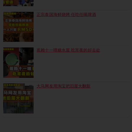
正宗泰国海鲜烧烤 任吃任喝啤酒
蕉赖十一哩糖水屋 吃宵夜的好去处
大马网友用淘宝把旧屋大翻新